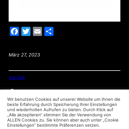
Facebook
Twitter
Email
Teilen
März 27, 2023
zurück
Facebook
© MSC Pocking 2026
Wir benutzen Cookies auf unserer Website um Ihnen die
beste Erfahrung durch Speicherung Ihrer Einstellungen
und wiederholten Aufrufen zu bieten. Durch Klick auf
„Alle akzeptieren“ stimmen Sie der Verwendung von
ALLEN Cookies zu. Sie können aber auch unter „Cookie
Einstellungen“ bestimmte Präferenzen setzen.